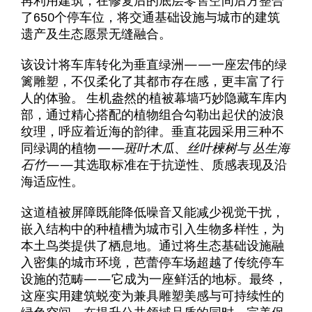
了650个停车位，将交通基础设施与城市的建筑
遗产及生态愿景无缝融合。
该设计将车库转化为垂直绿洲——一座宏伟的绿
篱雕塑，不仅柔化了其都市存在感，更丰富了行
人的体验。 生机盎然的植被幕墙巧妙隐藏车库内
部，通过精心搭配的植物组合勾勒出起伏的波浪
纹理，呼应着近海的韵律。垂直花园采用三种不
同绿调的植物
——斑叶木瓜
、
丝叶楝树与
丛生海
石竹
——其选取标准在于抗逆性、质感表现及沿
海适应性。
这道植被屏障既能降低噪音又能减少视觉干扰，
嵌入结构中的种植槽为城市引入生物多样性，为
本土鸟类提供了栖息地。通过将生态基础设施融
入密集的城市环境，芭蕾停车场超越了传统停车
设施的范畴——它成为一座鲜活的地标。最终，
这座实用建筑蜕变为兼具雕塑美感与可持续性的
绿色空间，在提升公共领域品质的同时，完美保