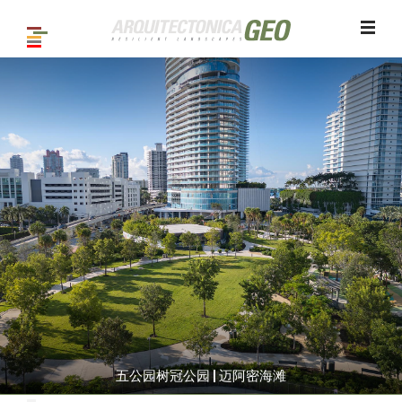
五公园树冠公园 | 迈阿密海滩