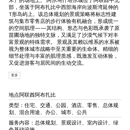
部，坐落于阿布扎比中西部海岸向波斯湾延伸的
T形岛屿上。该总体规划的景观策略将标志性建
筑与集市零售店的步行体验有机融合，形成统一
的空间肌理——其结构、形态与色彩既承袭了原
苗圃场地的独特文脉，又满足了沙漠气候下对丰
富景观的特殊需求。 景观及其赖以维系的水系被
视为整体城市战略中至关重要的生命体。精细的
细节处理与丰富的肌理质感，既激发互动体验，
又促进游客与居民间的生动交流。
更多
地点
阿联酋阿布扎比
类型
：
住宅
、
交通
、
公园
、
酒店
、
零售
、
总体规
划
、
混合用途
、
办公
、
城市
、
公共
服务内容
：总体规划、景观设计、室内设计、绿
色基础设施