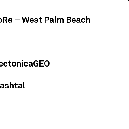
oRa – West Palm Beach
itectonicaGEO
Mashtal