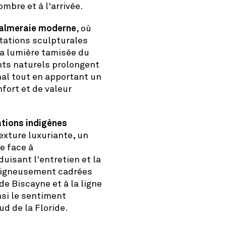
mbre et à l'arrivée.
almeraie moderne
, où
ntations sculpturales
la lumière tamisée du
nts naturels prolongent
nal tout en apportant un
fort et de valeur
ations indigènes
exture luxuriante, un
ce face à
uisant l'entretien et la
oigneusement cadrées
de Biscayne et à la ligne
nsi le sentiment
d de la Floride.