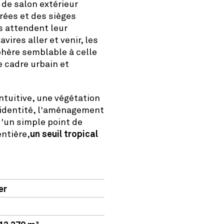
 de salon extérieur
rées et des sièges
s attendent leur
ires aller et venir, les
hère semblable à celle
e cadre urbain et
ntuitive, une végétation
'identité, l'aménagement
'un simple point de
entière,
un seuil tropical
er