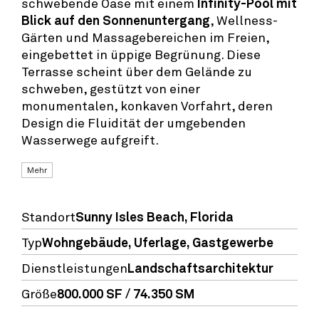
schwebende Oase mit einem
Infinity-Pool mit
Blick auf den Sonnenuntergang
, Wellness-
Gärten und Massagebereichen im Freien,
eingebettet in üppige Begrünung. Diese
Terrasse scheint über dem Gelände zu
schweben, gestützt von einer
monumentalen, konkaven Vorfahrt, deren
Design die Fluidität der umgebenden
Wasserwege aufgreift.
Mehr
Standort
Sunny Isles Beach, Florida
Typ
Wohngebäude
,
Uferlage
,
Gastgewerbe
Dienstleistungen
Landschaftsarchitektur
Größe
800.000 SF / 74.350 SM