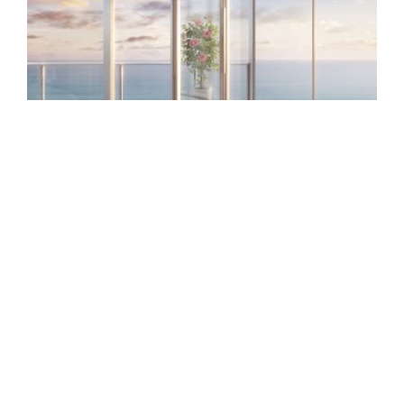
ARQUITECTONICA PLANT RITZ-CARLTON-
RESIDENZEN FÜR SUNNY ISLES BEACH IN
FLORIDA