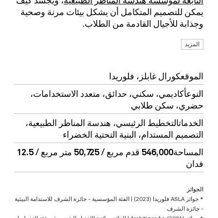
يمكن للتصميم المتكامل أن يشكل بيئات مرنة وصحية
وجذابة للأجيال القادمة من الطلاب.
المزيد
الموقع
كورال غابلز، فلوريدا
النوع
أكاديمي،
سكني،
حدائق،
متعدد الاستخدامات
،
حضري،
سكن طلابي
الخدمات
التخطيط الرئيسي، هندسة المناظر الطبيعية،
التصميم المستدام، البنية التحتية الخضراء
المساحة
546,000 قدم مربع / 50,725 متر مربع / 12.5
فدان
الجوائز
* جوائز ASLA فلوريدا (2023) | الفئة المؤسسية - جائزة الشرف للاستدامة البيئية
- جائزة الشرف
* جوائز Architizer A+ (2021) | الفائز بجائزة الاختيار الشعبي في فئة التخطيط