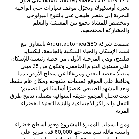
بحيرة أوسكيولا، وتحوّل موقف سيارات على الواجهة
البحرية إلى منظر طبيعي غني بالتنوع البيولوجي
ومخصص للمشاة يجمع بين المعيشة والتعلم
والمشاركة المجتمعية.
صممت شركة ArquitectonicaGEO بالتعاون مع
قسم الإسكان والحياة السكنية بالجامعة، ليكسايد
فيليدج، وهي المرحلة الأولى من خطة رئيسية للإسكان
على مستوى الحرم الجامعي. وتتكون من 25 مبنى
متصلًا ببعضه البعض ومرتفعًا عن سطح الأرض، مما
يحافظ على الموقع كمساحة مفتوحة ومكان عام نشط.
ويعد المشهد الطبيعي عنصرًا أساسيًا في التصميم:
حيث تتخلل المجمع حديقة استوائية متصلة، تدمج طرق
التنقل والمراكز الاجتماعية والبنية التحتية الخضراء
المرنة.
ومن السمات المميزة للمشروع وجود أسطح خضراء
واسعة مائلة تبلغ مساحتها 60,000 قدم مربع على
جميع المباني، مزروعة بأنواع نباتية محلية مزهرة