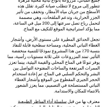
تتطور إلى مروج لا تتطلب صيانة كثيرة. تقلل هذه
الأسطح من جريان مياه الأمطار، وتخفف من تأثير
الجزر الحرارية، وتدعم الملقحات، وهي مصممة
لتحمل رياح تصل سرعتها إلى 200 ميل في الساعة،
مما يؤكد استراتيجية الموقع للتكيف مع المناخ.
تجعل الحدائق المطيرة على مستوى الأرض، وأشجار
الغطاء النباتي المحلية، ومساحة سطحية قابلة للنفاذ
بنسبة 70٪ من هذا المشروع نموذجًا للتنمية منخفضة
التأثير. تمتد المزروعات على ثلاثة مستويات رأسية، مما
يوفر تنوعًا في المناخ المحلي والقيمة البيئية، بينما تعزز
الممرات المرتفعة والساحات المفتوحة التواصل بين
البشر والتحكم السلبي في المناخ. تم إعادة استخدام
الحجر الجيري المقطوع من الموقع وأشجار الغطاء
النباتي المستصلحة في التصميم، مما يعزز الشعور
بالانتماء للمكان والاستدامة.
معترف بها من قبل
سلسلة أداء المناظر الطبيعية
التابعة لمؤسسة هندسة المناظر الطبيعية
، ويجسد كيف