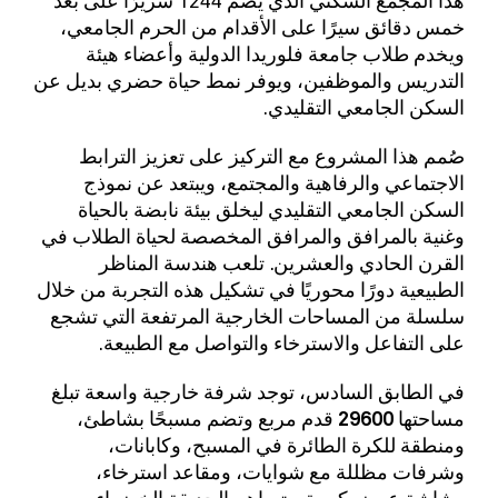
خمس دقائق سيرًا على الأقدام من الحرم الجامعي،
ويخدم طلاب جامعة فلوريدا الدولية وأعضاء هيئة
التدريس والموظفين، ويوفر نمط حياة حضري بديل عن
السكن الجامعي التقليدي.
صُمم هذا المشروع مع التركيز على تعزيز الترابط
الاجتماعي والرفاهية والمجتمع، ويبتعد عن نموذج
السكن الجامعي التقليدي ليخلق بيئة نابضة بالحياة
وغنية بالمرافق والمرافق المخصصة لحياة الطلاب في
القرن الحادي والعشرين. تلعب هندسة المناظر
الطبيعية دورًا محوريًا في تشكيل هذه التجربة من خلال
سلسلة من المساحات الخارجية المرتفعة التي تشجع
على التفاعل والاسترخاء والتواصل مع الطبيعة.
في
الطابق السادس،
توجد
شرفة خارجية
واسعة
تبلغ
مساحتها 29600 قدم مربع
وتضم مسبحًا بشاطئ،
ومنطقة للكرة الطائرة في المسبح، وكابانات،
وشرفات مظللة مع شوايات، ومقاعد استرخاء،
وشاشة عرض كبيرة. وتساهم الحديقة الخضراء