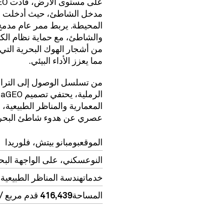
على مستوى الأرض، قادت GEO عملية
مدخل الشاطئ،
حيث أدخلت أنو
المحيطة. يربط ممر عام مدمج
والشاطئ، مع حماية نظام الكث
من أشجار الهوك البحرية
التي 
مما يعزز الأداء البيئي.
من
تسلسل الوصول إلى الترا
الرملية،
عصري عن هدوء شاطئ البحر
الموقع
بومبانو بيتش، فلوريدا
النوع
سكني
، على
الواجهة البح
خدمات
هندسة المناظر الطبيعية
المساحة
416,439 قدم مربع / 38,688 متر مربع