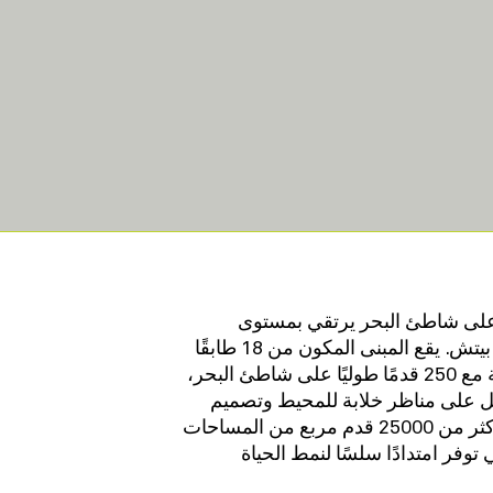
على شاطئ البحر يرتقي بمستوى
المعيشة الساحلية في بومبانو بيتش. يقع المبنى المكون من 18 طابقًا
على مساحة تقارب ثلاثة أفدنة مع 250 قدمًا طوليًا على شاطئ البحر،
سكنية تطل على مناظر خلابة للمحيط وتصميم
عصري راقي. يشمل الموقع أكثر من 25000 قدم مربع من المساحات
 توفر امتدادًا سلسًا لنمط الحياة