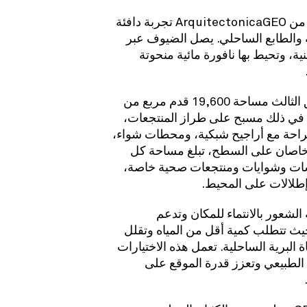
يقدم تصميم المناظر الطبيعية من ArquitectonicaGEO تجربة دافئة
لية والطابع الساحلي. يصل الضيوف عبر
نية، وتحيط بها نافورة مائية منحوتة
الثالث
مساحة 19,600 قدم مربع من
ما في ذلك مسبح على طراز المنتجعات،
راحة مع أراجيح شبكية، ومحطات شواء،
صان على السطح، تبلغ مساحة كل
بع، تعريشات وشوايات ومنتجعات صحية خاصة،
إطلالات على المحيط.
الشعور بالانتماء للمكان وتدعم
يث تتطلب كمية أقل من المياه وتقلل
 البرية الساحلية. تعمل هذه الاختيارات
 الطبيعي وتعزز قدرة الموقع على