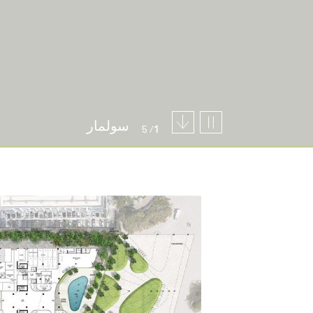
سولمار
/ 5
1