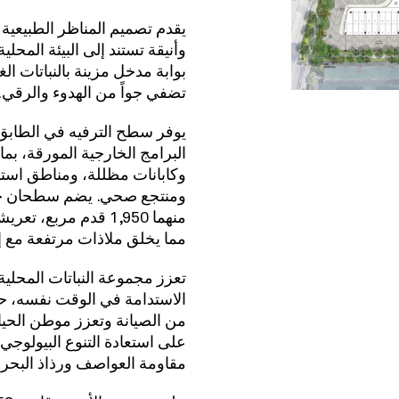
وأنيقة تستند إلى البيئة المح
بوابة مدخل
مزينة بالنباتات الغ
تضفي جواً من الهدوء والرقي.
يوفر
سطح الترفيه في الطابق 
البرامج الخارجية المورقة، ب
وكابانات مظللة، ومناطق است
ومنتجع صحي. يضم سطحان خا
منهما 1,950 قدم مر
مما يخلق ملاذات مرتفعة مع 
تعزز مجموعة النباتات المحلية 
الاستدامة في الوقت نفسه، ح
من الصيانة وتعزز موطن الحياة
على استعادة التنوع البيولوجي
مقاومة العواصف ورذاذ البحر.