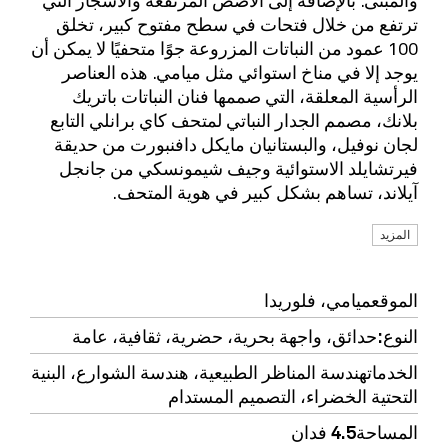
ترتفع من خلال فتحات في سطح مفتوح كبير، تخلق
100 عمود من النباتات المزروعة جوًا متحفيًا لا يمكن أن
يوجد إلا في مناخ استوائي مثل ميامي. هذه العناصر
الرأسية المعلقة، التي صممها فنان النباتات باتريك
بلانك، مصمم الجدار النباتي لمتحف كاي برانلي التابع
لجان نوفيل، والبستانيان مايكل دافنبورت من حديقة
فيرتشايلد الاستوائية وجيف شيمونسكي من جانجل
آيلاند، تساهم بشكل كبير في هوية المتحف.
المزيد
الموقع
ميامي، فلوريدا
النوع
:
حدائق،
واجهة بحرية
،
حضرية،
ثقافية
،
عامة
الخدمات
هندسة المناظر الطبيعية، هندسة الشوارع، البنية
التحتية الخضراء، التصميم المستدام
المساحة
4.5 فدان