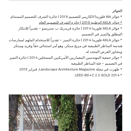
الجوائز
* جوائز AIA فلوريدا/الكاريبي للتصميم 2019 | جائزة الشرف للتصميم المستدام
* جوائز ASLA الوطنية 2015 | جائزة الشرف للتصميم العام
* جوائز ASLA فلوريدا 2014 | جائزة فريدريك ب. ستريسو – تقديراً للابتكار
المطلق والتميز في التصميم.
* جوائز ASLA فلوريدا 2014 | جائزة التميز – تقديراً للاستخدام الملهم لممارسات
هندسة المناظر الطبيعية في مزيج مبتكر، وهو أمر استثنائي حقاً وفريد ومبتكر
ويتجاوز الغرض المحدد له.
* جوائز جمعية المهندسين المعماريين الأمريكيين المسجلين 2014 | جائزة التميز
في التصميم – فئة المناظر الطبيعية
* ظهرت في مجلة Landscape Architecture Magazine، فبراير 2015
* LEED-BD+C 2.2 GOLD 2014