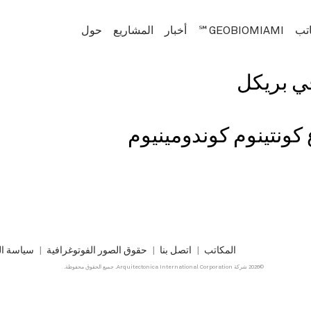
اتب
GEOBIOMIAMI℠
أخبار
المشاريع
حول
ي بريكل
كونتينوم كوندومينيوم
المكاتب
اتصل بنا
حقوق الصور الفوتوغرافية
سياسة ا
©2026 شركة Arquitectonica International Corporation. جميع الحقوق محفوظة.