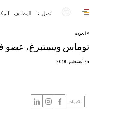
EN
اتصل بنا
الوظائف
المك
« العودة
توماس ويستبرغ، عضو في ال
24 أغسطس 2016
الكتيبات