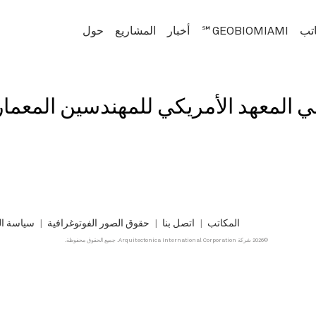
اتب
GEOBIOMIAMI℠
أخبار
المشاريع
حول
معهد الأمريكي للمهندسين المعماريين 
المكاتب
اتصل بنا
حقوق الصور الفوتوغرافية
سياسة ا
©2026 شركة Arquitectonica International Corporation. جميع الحقوق محفوظة.